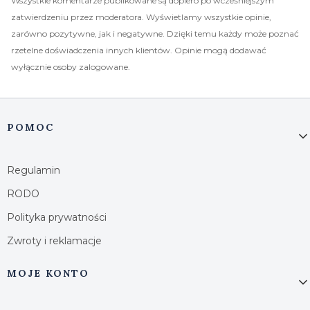
Wszystkie komentarze publikowane są dopiero po wcześniejszym
zatwierdzeniu przez moderatora. Wyświetlamy wszystkie opinie,
zarówno pozytywne, jak i negatywne. Dzięki temu każdy może poznać
rzetelne doświadczenia innych klientów. Opinie mogą dodawać
wyłącznie osoby zalogowane.
Linki w stopce
POMOC
Regulamin
RODO
Polityka prywatności
Zwroty i reklamacje
MOJE KONTO