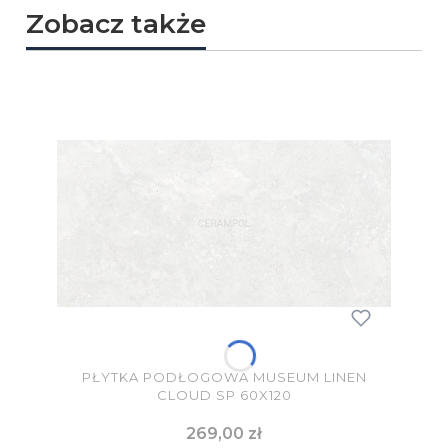
Zobacz także
PŁYTKA PODŁOGOWA MUSEUM LINEN
CLOUD SP 60X120
Cena
269,00 zł