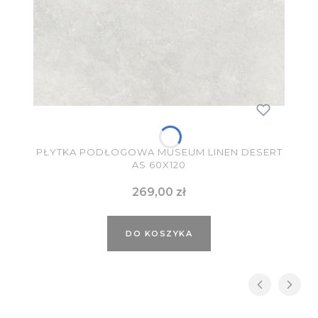
PŁYTKA PODŁOGOWA MUSEUM LINEN DESERT
AS 60X120
Cena
269,00 zł
DO KOSZYKA