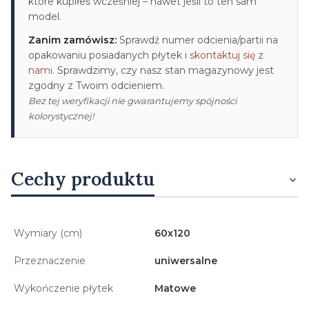
które kupiłeś wcześniej – nawet jeśli to ten sam
model.
Zanim zamówisz:
Sprawdź numer odcienia/partii na
opakowaniu posiadanych płytek i
skontaktuj się z
nami
. Sprawdzimy, czy nasz stan magazynowy jest
zgodny z Twoim odcieniem.
Bez tej weryfikacji nie gwarantujemy spójności
kolorystycznej!
Cechy produktu
Wymiary (cm)
60x120
Przeznaczenie
uniwersalne
Wykończenie płytek
Matowe