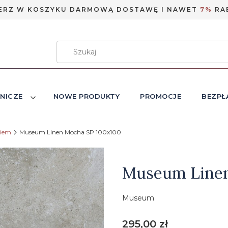
ERZ W KOSZYKU DARMOWĄ DOSTAWĘ I NAWET
7%
RA
NICZE
NOWE PRODUKTY
PROMOCJE
BEZPŁ
niem
Museum Linen Mocha SP 100x100
Etykiety
Museum Linen
Museum
Cena
295,00 zł