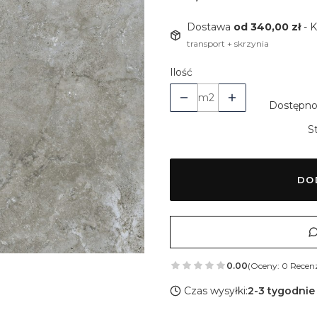
Dostawa
od 340,00 zł
- 
transport + skrzynia
Ilość
m2
Dostępno
S
DO
0.00
(Oceny: 0 Recenz
Czas wysyłki:
2-3 tygodnie