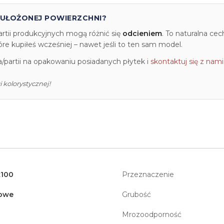
 UŁOŻONEJ POWIERZCHNI?
artii produkcyjnych mogą różnić się
odcieniem
. To naturalna ce
e kupiłeś wcześniej – nawet jeśli to ten sam model.
partii na opakowaniu posiadanych płytek i
skontaktuj się z nami
 kolorystycznej!
x100
Przeznaczenie
owe
Grubość
Mrozoodporność