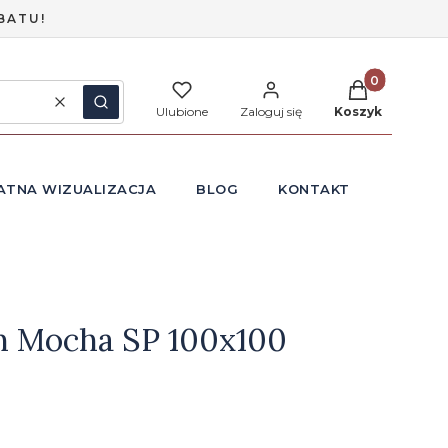
BATU!
Produkty w ko
Wyczyść
Szukaj
Ulubione
Zaloguj się
Koszyk
ATNA WIZUALIZACJA
BLOG
KONTAKT
 Mocha SP 100x100