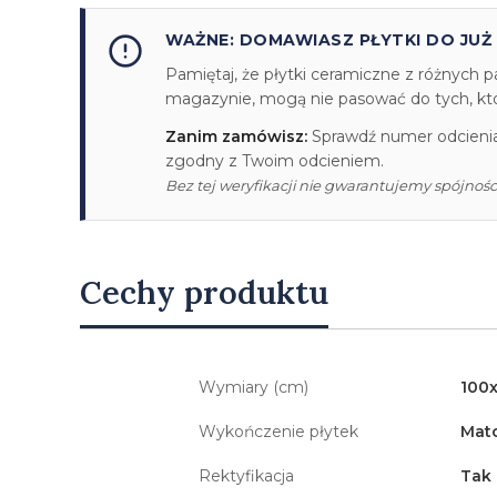
WAŻNE: DOMAWIASZ PŁYTKI DO JUŻ
Pamiętaj, że płytki ceramiczne z różnych p
magazynie, mogą nie pasować do tych, któr
Zanim zamówisz:
Sprawdź numer odcienia/
zgodny z Twoim odcieniem.
Bez tej weryfikacji nie gwarantujemy spójności
Cechy produktu
Wymiary (cm)
100
Wykończenie płytek
Mat
Rektyfikacja
Tak