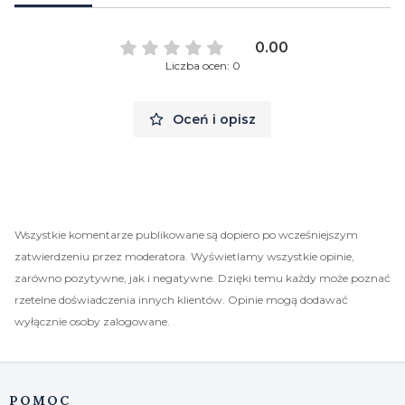
0.00
Liczba ocen: 0
Oceń i opisz
Wszystkie komentarze publikowane są dopiero po wcześniejszym
zatwierdzeniu przez moderatora. Wyświetlamy wszystkie opinie,
zarówno pozytywne, jak i negatywne. Dzięki temu każdy może poznać
rzetelne doświadczenia innych klientów. Opinie mogą dodawać
wyłącznie osoby zalogowane.
Linki w stopce
POMOC