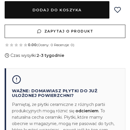
DODAJ DO KOSZYKA
ZAPYTAJ O PRODUKT
0.00
(Oceny: 0 Recenzje: 0)
Czas wysyłki:
2-3 tygodnie
WAŻNE: DOMAWIASZ PŁYTKI DO JUŻ
UŁOŻONEJ POWIERZCHNI?
Pamiętaj, że płytki ceramiczne z różnych partii
produkcyjnych mogą różnić się
odcieniem
. To
naturalna cecha ceramiki. Płytki, które mamy
obecnie w magazynie, mogą nie pasować do tych,
które kupiłeś wcześniej – nawet jeśli to ten sam