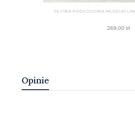
PŁYTKA PODŁOGOWA MUSEUM LINE
Cena
269,00 zł
DO KOSZYKA
Opinie