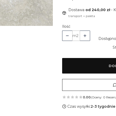
Dostawa
od 240,00 zł
- 
transport + paleta
Ilość
m2
Dostępno
S
DO
0.00
(Oceny: 0 Recenz
Czas wysyłki:
2-3 tygodnie