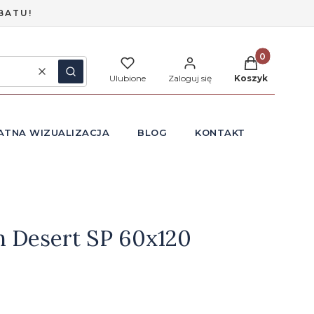
BATU!
Produkty w ko
Wyczyść
Szukaj
Ulubione
Zaloguj się
Koszyk
ATNA WIZUALIZACJA
BLOG
KONTAKT
 Desert SP 60x120