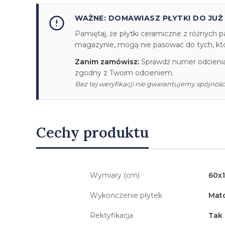
WAŻNE: DOMAWIASZ PŁYTKI DO JUŻ
Pamiętaj, że płytki ceramiczne z różnych p
magazynie, mogą nie pasować do tych, któr
Zanim zamówisz:
Sprawdź numer odcienia/
zgodny z Twoim odcieniem.
Bez tej weryfikacji nie gwarantujemy spójności
Cechy produktu
Wymiary (cm)
60x
Wykończenie płytek
Mat
Rektyfikacja
Tak