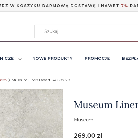
ERZ W KOSZYKU DARMOWĄ DOSTAWĘ I NAWET
7%
RA
NICZE
NOWE PRODUKTY
PROMOCJE
BEZPŁ
niem
Museum Linen Desert SP 60x120
Etykiety
Museum Linen
Museum
Cena
269,00 zł