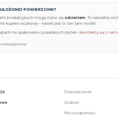
 UŁOŻONEJ POWIERZCHNI?
artii produkcyjnych mogą różnić się
odcieniem
. To naturalna ce
e kupiłeś wcześniej – nawet jeśli to ten sam model.
partii na opakowaniu posiadanych płytek i
skontaktuj się z nami
 kolorystycznej!
120
Przeznaczenie
owe
Grubość
Mrozoodporność