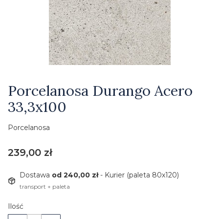
Etykiety
Porcelanosa Durango Acero
33,3x100
Porcelanosa
Cena
239,00 zł
Dostawa
od 240,00 zł
- Kurier (paleta 80x120)
transport + paleta
Ilość