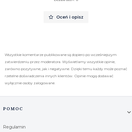
Oceń i opisz
Wszystkie komentarze publikowane są dopiero po wcześniejszym
zatwierdzeniu przez moderatora. Wyświetlamy wszystkie opinie,
zarówno pozytywne, jak i negatywne. Dzięki temu każdy może poznać
rzetelne doświadczenia innych klientów. Opinie mogą dodawać
wyłącznie osoby zalogowane.
Linki w stopce
POMOC
Regulamin