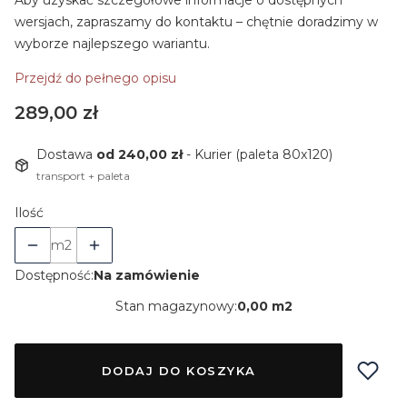
Aby uzyskać szczegółowe informacje o dostępnych
wersjach, zapraszamy do kontaktu – chętnie doradzimy w
wyborze najlepszego wariantu.
Przejdź do pełnego opisu
Cena
289,00 zł
Dostawa
od 240,00 zł
- Kurier (paleta 80x120)
transport + paleta
Ilość
m2
Dostępność:
Na zamówienie
Stan magazynowy:
0,00 m2
DODAJ DO KOSZYKA