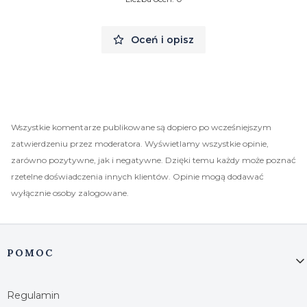
Oceń i opisz
Wszystkie komentarze publikowane są dopiero po wcześniejszym
zatwierdzeniu przez moderatora. Wyświetlamy wszystkie opinie,
zarówno pozytywne, jak i negatywne. Dzięki temu każdy może poznać
rzetelne doświadczenia innych klientów. Opinie mogą dodawać
wyłącznie osoby zalogowane.
Linki w stopce
POMOC
Regulamin