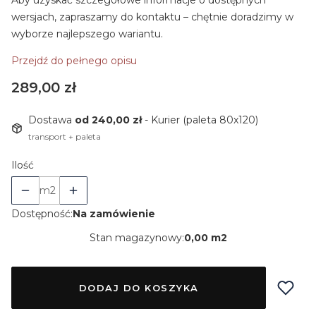
Aby uzyskać szczegółowe informacje o dostępnych
wersjach, zapraszamy do kontaktu – chętnie doradzimy w
wyborze najlepszego wariantu.
Przejdź do pełnego opisu
Cena
289,00 zł
Dostawa
od 240,00 zł
- Kurier (paleta 80x120)
transport + paleta
Ilość
m2
Dostępność:
Na zamówienie
Stan magazynowy:
0,00 m2
DODAJ DO KOSZYKA