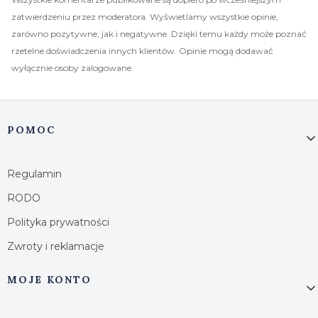
zatwierdzeniu przez moderatora. Wyświetlamy wszystkie opinie,
zarówno pozytywne, jak i negatywne. Dzięki temu każdy może poznać
rzetelne doświadczenia innych klientów. Opinie mogą dodawać
wyłącznie osoby zalogowane.
Linki w stopce
POMOC
Regulamin
RODO
Polityka prywatności
Zwroty i reklamacje
MOJE KONTO