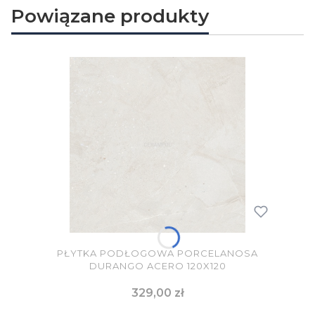
Powiązane produkty
PŁYTKA PODŁOGOWA PORCELANOSA
DURANGO ACERO 120X120
Cena
329,00 zł