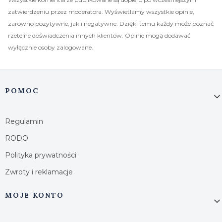
zatwierdzeniu przez moderatora. Wyświetlamy wszystkie opinie,
zarówno pozytywne, jak i negatywne. Dzięki temu każdy może poznać
rzetelne doświadczenia innych klientów. Opinie mogą dodawać
wyłącznie osoby zalogowane.
Linki w stopce
POMOC
Regulamin
RODO
Polityka prywatności
Zwroty i reklamacje
MOJE KONTO