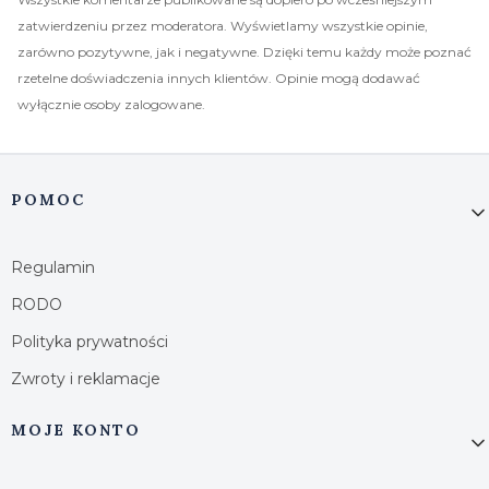
zatwierdzeniu przez moderatora. Wyświetlamy wszystkie opinie,
zarówno pozytywne, jak i negatywne. Dzięki temu każdy może poznać
rzetelne doświadczenia innych klientów. Opinie mogą dodawać
wyłącznie osoby zalogowane.
Linki w stopce
POMOC
Regulamin
RODO
Polityka prywatności
Zwroty i reklamacje
MOJE KONTO