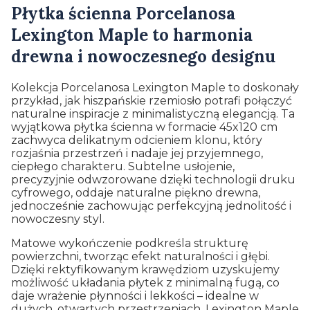
Płytka ścienna Porcelanosa
Lexington Maple to harmonia
drewna i nowoczesnego designu
Kolekcja Porcelanosa Lexington Maple to doskonały
przykład, jak hiszpańskie rzemiosło potrafi połączyć
naturalne inspiracje z minimalistyczną elegancją. Ta
wyjątkowa płytka ścienna w formacie 45x120 cm
zachwyca delikatnym odcieniem klonu, który
rozjaśnia przestrzeń i nadaje jej przyjemnego,
ciepłego charakteru. Subtelne usłojenie,
precyzyjnie odwzorowane dzięki technologii druku
cyfrowego, oddaje naturalne piękno drewna,
jednocześnie zachowując perfekcyjną jednolitość i
nowoczesny styl.
Matowe wykończenie podkreśla strukturę
powierzchni, tworząc efekt naturalności i głębi.
Dzięki rektyfikowanym krawędziom uzyskujemy
możliwość układania płytek z minimalną fugą, co
daje wrażenie płynności i lekkości – idealne w
dużych, otwartych przestrzeniach. Lexington Maple