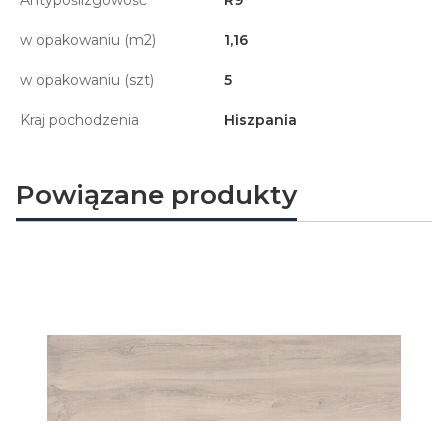
Antypoślizgowość
R9
w opakowaniu (m2)
1,16
w opakowaniu (szt)
5
Kraj pochodzenia
Hiszpania
Powiązane produkty