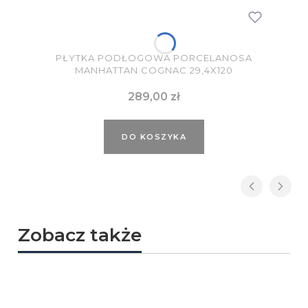
PŁYTKA PODŁOGOWA PORCELANOSA
MANHATTAN COGNAC 29,4X120
Cena
289,00 zł
DO KOSZYKA
Zobacz także