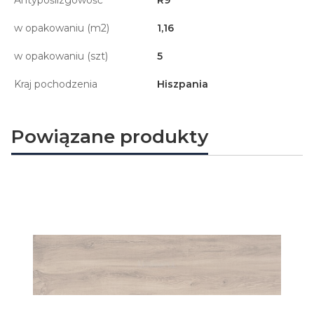
Antypoślizgowość
R9
w opakowaniu (m2)
1,16
w opakowaniu (szt)
5
Kraj pochodzenia
Hiszpania
Powiązane produkty