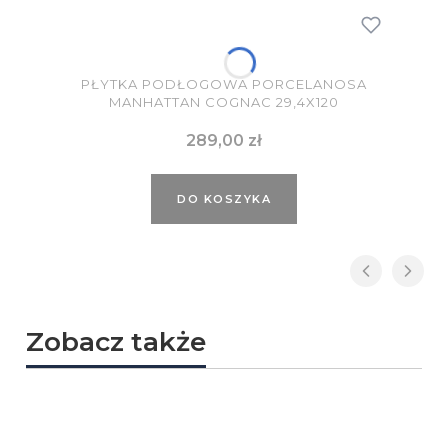
PŁYTKA PODŁOGOWA PORCELANOSA
MANHATTAN COGNAC 29,4X120
Cena
289,00 zł
DO KOSZYKA
Zobacz także